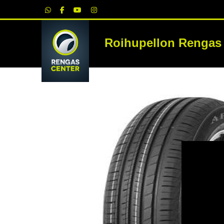
|
Roihupellon Rengas
RE