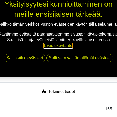
Yksityisyytesi kunnioittaminen on
meille ensisijaisen tärkeää.
allitko tämän verkkosivuston evästeiden käytön tällä selaimell
Käytämme evästeitä parantaaksemme sivuston käyttökokemusta
Saat lisätietoja evästeistä ja niiden käytöstä osoitteessa
Evästekäytäntö
.
Salli kaikki evästeet
Salli vain välttämättömät evästeet
Tekniset tiedot
165