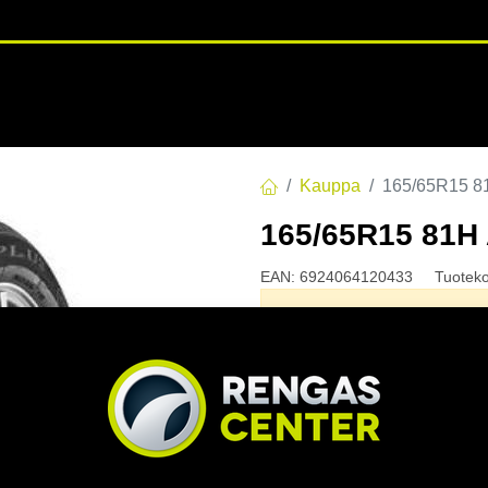
RENGASHOTELLI
NKAAT
VANTEET
PALVELUT
TUOTE
Kauppa
165/65R15 8
165/65R15 81H
EAN:
6924064120433
Tuotek
Tällä tuotteella ei ole kelvo
Jaa
Toimitusehdot