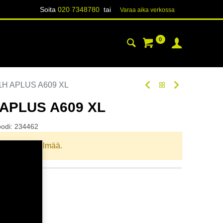
Soita
020 7348780
tai
Varaa aika verk​​​​ossa
0
YHTEYSTIEDOT
TIETOA
1H APLUS A609 XL
 APLUS A609 XL
oodi:
234462
llista yhdistelmää.