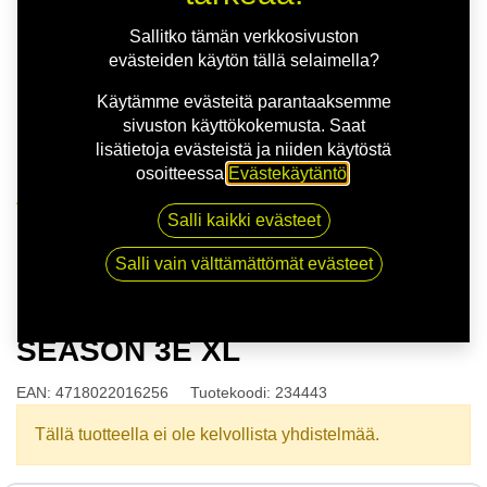
Sallitko tämän verkkosivuston
evästeiden käytön tällä selaimella?
Käytämme evästeitä parantaaksemme
sivuston käyttökokemusta. Saat
lisätietoja evästeistä ja niiden käytöstä
osoitteessa
Evästekäytäntö
.
Kauppa
Salli kaikki evästeet
165/70R14 81T NOVEX ALL SEASON 3E XL
Salli vain välttämättömät evästeet
165/70R14 81T NOVEX ALL
SEASON 3E XL
EAN:
4718022016256
Tuotekoodi:
234443
Tällä tuotteella ei ole kelvollista yhdistelmää.