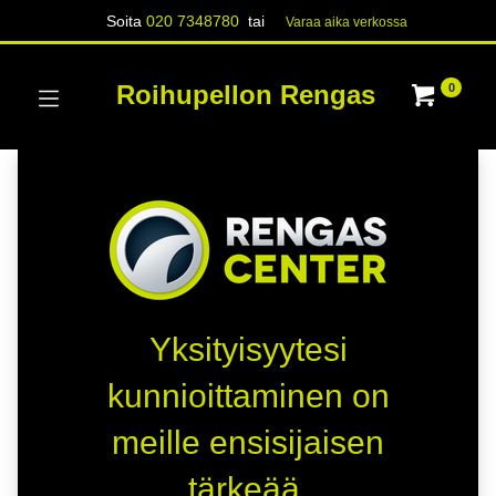
Soita
020 7348780
tai
Varaa aika verk​​​​ossa
Roihupellon Rengas
0
Yksityisyytesi
kunnioittaminen on
meille ensisijaisen
tärkeää.