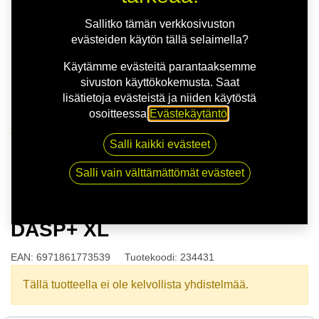
Sallitko tämän verkkosivuston
evästeiden käytön tällä selaimella?
Käytämme evästeitä parantaaksemme
sivuston käyttökokemusta. Saat
lisätietoja evästeistä ja niiden käytöstä
osoitteessa
Evästekäytäntö
.
Kauppa
Salli kaikki evästeet
175/65R14 82T DOUBLE COIN DASP+ XL
Salli vain välttämättömät evästeet
175/65R14 82T DOUBLE COIN
DASP+ XL
EAN:
6971861773539
Tuotekoodi:
234431
Tällä tuotteella ei ole kelvollista yhdistelmää.