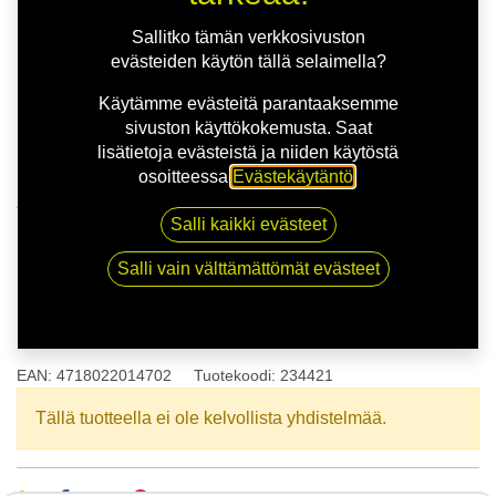
Sallitko tämän verkkosivuston
evästeiden käytön tällä selaimella?
Käytämme evästeitä parantaaksemme
sivuston käyttökokemusta. Saat
lisätietoja evästeistä ja niiden käytöstä
osoitteessa
Evästekäytäntö
.
Kauppa
175/65R14 86T NOVEX NX-SPEED 3 XL
Salli kaikki evästeet
Salli vain välttämättömät evästeet
175/65R14 86T NOVEX NX-
SPEED 3 XL
EAN:
4718022014702
Tuotekoodi:
234421
Tällä tuotteella ei ole kelvollista yhdistelmää.