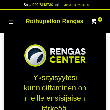
Soita
020 7348780
tai
Varaa aika verk​​​​ossa
Roihupellon Rengas
0
Yksityisyytesi
kunnioittaminen on
meille ensisijaisen
tärkeää.