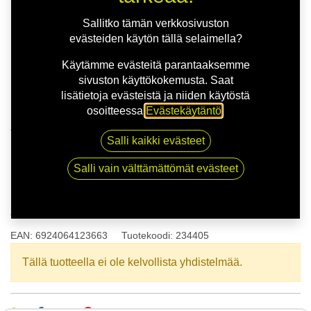
Sallitko tämän verkkosivuston
evästeiden käytön tällä selaimella?
Käytämme evästeitä parantaaksemme
sivuston käyttökokemusta. Saat
lisätietoja evästeistä ja niiden käytöstä
osoitteessa
Evästekäytäntö
.
Kauppa
175/60R15 81H APLUS A609 XL
Salli kaikki evästeet
Salli vain välttämättömät evästeet
175/60R15 81H APLUS A609
XL
EAN:
6924064123663
Tuotekoodi:
234405
Tällä tuotteella ei ole kelvollista yhdistelmää.