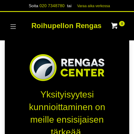
Soita
020 7348780
tai
Varaa aika verk​​​​ossa
Roihupellon Rengas
0
Yksityisyytesi
kunnioittaminen on
meille ensisijaisen
tärkeää.