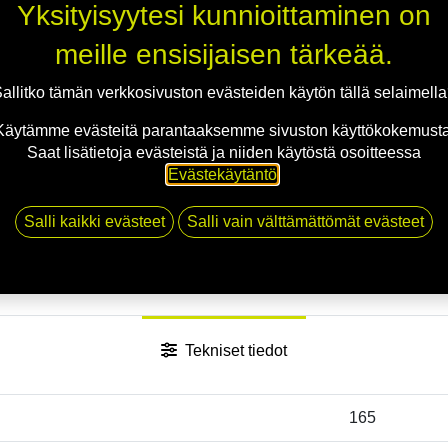
Yksityisyytesi kunnioittaminen on
meille ensisijaisen tärkeää.
allitko tämän verkkosivuston evästeiden käytön tällä selaimell
Käytämme evästeitä parantaaksemme sivuston käyttökokemusta
Saat lisätietoja evästeistä ja niiden käytöstä osoitteessa
Evästekäytäntö
.
Salli kaikki evästeet
Salli vain välttämättömät evästeet
Tekniset tiedot
165