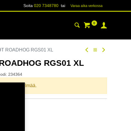
Soita
020 7348780
tai
Varaa aika verk​​​​ossa
0
YHTEYSTIEDOT
TIETOA
79T ROADHOG RGS01 XL
T ROADHOG RGS01 XL
odi:
234364
llista yhdistelmää.