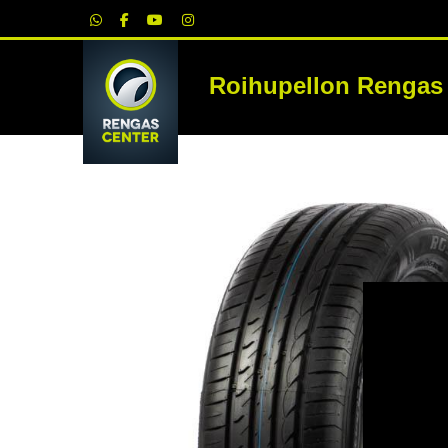
|
Roihupellon Rengas
RE