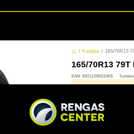
RENGASHOTELLI
NKAAT
VANTEET
PALVELUT
TUOTE
Kauppa
165/70R13 
165/70R13 79
EAN:
6921109022455
Tuoteko
Tällä tuotteella ei ole kelvo
Jaa
Toimitusehdot