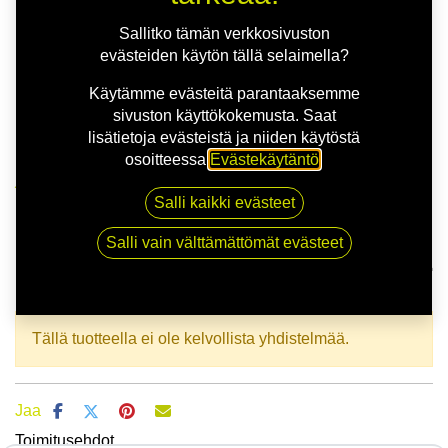
Sallitko tämän verkkosivuston
evästeiden käytön tällä selaimella?
Käytämme evästeitä parantaaksemme
sivuston käyttökokemusta. Saat
lisätietoja evästeistä ja niiden käytöstä
osoitteessa
Evästekäytäntö
.
Kauppa
145/70R13 71T APLUS A609 XL
Salli kaikki evästeet
Salli vain välttämättömät evästeet
145/70R13 71T APLUS A609 XL
EAN:
6924064108646
Tuotekoodi:
234329
Tällä tuotteella ei ole kelvollista yhdistelmää.
Jaa
Toimitusehdot