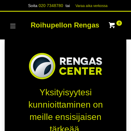
Soita
020 7348780
tai
Varaa aika verk​​​​ossa
Roihupellon Rengas
0
Yksityisyytesi
kunnioittaminen on
meille ensisijaisen
tärkeää.