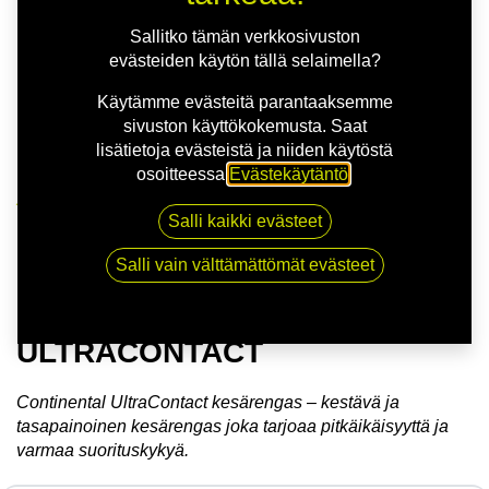
Sallitko tämän verkkosivuston
evästeiden käytön tällä selaimella?
Käytämme evästeitä parantaaksemme
sivuston käyttökokemusta. Saat
lisätietoja evästeistä ja niiden käytöstä
osoitteessa
Evästekäytäntö
.
Kauppa
Salli kaikki evästeet
175/65R14 82T CONTINENTAL ULTRACONTACT
Salli vain välttämättömät evästeet
175/65R14 82T CONTINENTAL
ULTRACONTACT
Continental UltraContact kesärengas – kestävä ja
tasapainoinen kesärengas joka tarjoaa pitkäikäisyyttä ja
varmaa suorituskykyä.