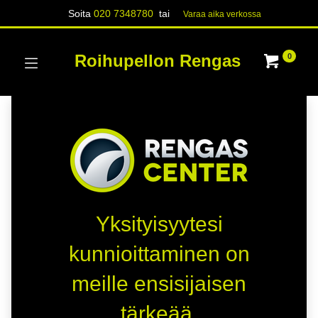
Soita
020 7348780
tai
Varaa aika verk​​​​ossa
Roihupellon Rengas
0
Yksityisyytesi
kunnioittaminen on
meille ensisijaisen
tärkeää.