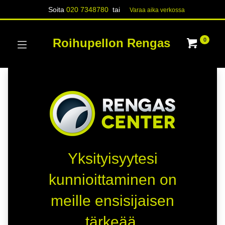
Soita
020 7348780
tai
Varaa aika verk​​​​ossa
Roihupellon Rengas
0
Yksityisyytesi
kunnioittaminen on
meille ensisijaisen
tärkeää.