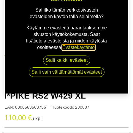
Sallitko tämän verkkosivuston
evästeiden käytön tällä selaimella?
Käytämme evästeitä parantaaksemme
sivuston käyttökokemusta. Saat
lisätietoja evästeistä ja niiden käytöstä
osoitteessa
Evästekäytäntö
.
Kauppa
Salli kaikki evästeet
165/65R14 79T HANKOOK I*PIKE RS2 W429 XL
Salli vain välttämättömät evästeet
165/65R14 79T HANKOOK
I*PIKE RS2 W429 XL
EAN:
8808563563756
Tuotekoodi:
230687
110,00
€
/ kpl