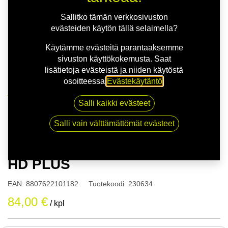
Sallitko tämän verkkosivuston
evästeiden käytön tällä selaimella?
Käytämme evästeitä parantaaksemme
sivuston käyttökokemusta. Saat
lisätietoja evästeistä ja niiden käytöstä
osoitteessa
Evästekäytäntö
.
Kauppa
Salli kaikki evästeet
175/60R15 81H NEXEN N'BLUE HD PLUS
Salli vain välttämättömät evästeet
175/60R15 81H NEXEN N'BLUE
HD PLUS
EAN:
8807622101182
Tuotekoodi:
230634
84,00
€
/ kpl