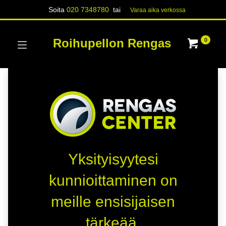
Soita
020 7348780
tai
Varaa aika verk​​​​ossa
Roihupellon Rengas
0
Yksityisyytesi
kunnioittaminen on
meille ensisijaisen
tärkeää.