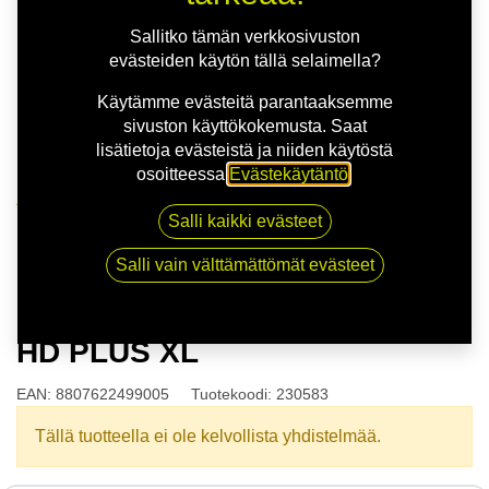
Sallitko tämän verkkosivuston
evästeiden käytön tällä selaimella?
Käytämme evästeitä parantaaksemme
sivuston käyttökokemusta. Saat
lisätietoja evästeistä ja niiden käytöstä
osoitteessa
Evästekäytäntö
.
Kauppa
Salli kaikki evästeet
175/65R14 86T NEXEN N BLUE HD PLUS XL
Salli vain välttämättömät evästeet
175/65R14 86T NEXEN N BLUE
HD PLUS XL
EAN:
8807622499005
Tuotekoodi:
230583
Tällä tuotteella ei ole kelvollista yhdistelmää.