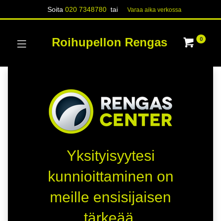
Soita
020 7348780
tai
Varaa aika verk​​​​ossa
Roihupellon Rengas
0
Yksityisyytesi
kunnioittaminen on
meille ensisijaisen
tärkeää.