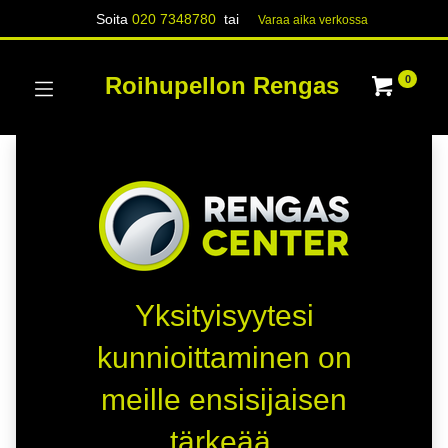
Soita
020 7348780
tai
Varaa aika verk​​​​ossa
Roihupellon Rengas
0
Yksityisyytesi
kunnioittaminen on
meille ensisijaisen
tärkeää.