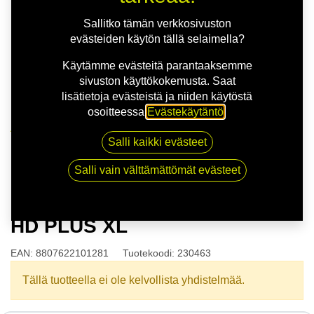
Sallitko tämän verkkosivuston
evästeiden käytön tällä selaimella?
Käytämme evästeitä parantaaksemme
sivuston käyttökokemusta. Saat
lisätietoja evästeistä ja niiden käytöstä
osoitteessa
Evästekäytäntö
.
Kauppa
Salli kaikki evästeet
145/65R15 72T NEXEN N'BLUE HD PLUS XL
Salli vain välttämättömät evästeet
145/65R15 72T NEXEN N'BLUE
HD PLUS XL
EAN:
8807622101281
Tuotekoodi:
230463
Tällä tuotteella ei ole kelvollista yhdistelmää.