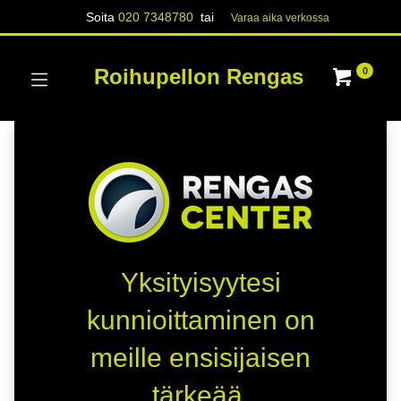
Soita
020 7348780
tai
Varaa aika verk​​​​ossa
Roihupellon Rengas
0
Yksityisyytesi
kunnioittaminen on
meille ensisijaisen
tärkeää.