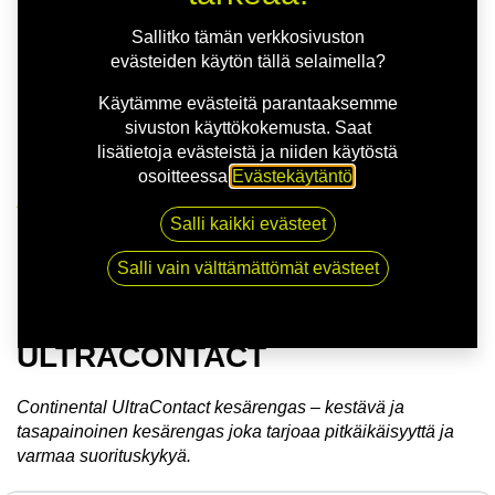
Sallitko tämän verkkosivuston
evästeiden käytön tällä selaimella?
Käytämme evästeitä parantaaksemme
sivuston käyttökokemusta. Saat
lisätietoja evästeistä ja niiden käytöstä
osoitteessa
Evästekäytäntö
.
Kauppa
Salli kaikki evästeet
175/55R15 77T CONTINENTAL ULTRACONTACT
Salli vain välttämättömät evästeet
175/55R15 77T CONTINENTAL
ULTRACONTACT
Continental UltraContact kesärengas – kestävä ja
tasapainoinen kesärengas joka tarjoaa pitkäikäisyyttä ja
varmaa suorituskykyä.