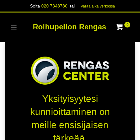
Soita
020 7348780
tai
Varaa aika verk​​​​ossa
Roihupellon Rengas
0
Yksityisyytesi
kunnioittaminen on
meille ensisijaisen
tärkeää.