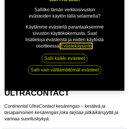
Sallitko tämän verkkosivuston
evästeiden käytön tällä selaimella?
Käytämme evästeitä parantaaksemme
sivuston käyttökokemusta. Saat
lisätietoja evästeistä ja niiden käytöstä
osoitteessa
Evästekäytäntö
.
Kauppa
Salli kaikki evästeet
175/60R15 81H CONTINENTAL ULTRACONTACT
Salli vain välttämättömät evästeet
175/60R15 81H CONTINENTAL
ULTRACONTACT
Continental UltraContact kesärengas – kestävä ja
tasapainoinen kesärengas joka tarjoaa pitkäikäisyyttä ja
varmaa suorituskykyä.