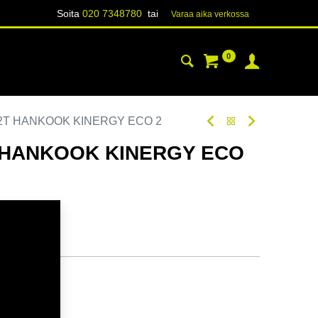
Soita
020 7348780
tai
Varaa aika verk​​​​ossa
0
YHTEYSTIEDOT
TIETOA
82T HANKOOK KINERGY ECO 2
T HANKOOK KINERGY ECO
odi:
228187
tavilla
ä