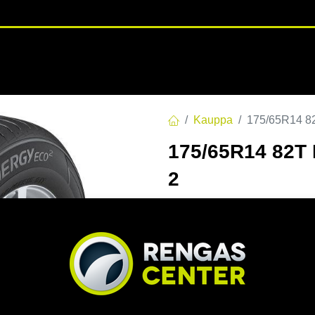
RENGASHOTELLI
NKAAT
VANTEET
PALVELUT
TUOTE
Kauppa
175/65R14 
175/65R14 82
2
EAN:
8808563411392
Tuoteko
85,00
€
/ kpl
Toimittajilla (kotimaa):
Saa
Toimitusaika:
3 arkipäivä