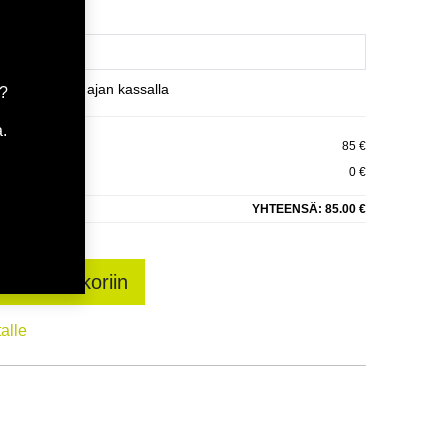
et varaamaan ajan kassalla
a?
.
RGY ECO 2
85 €
0 €
YHTEENSÄ:
85.00 €
sää ostoskoriin
talle