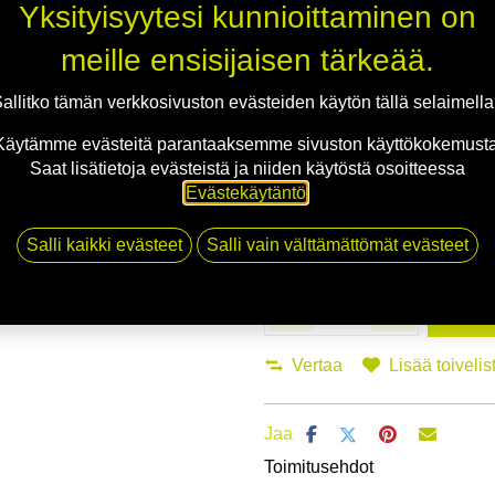
Yksityisyytesi kunnioittaminen on
Asennuspalvelu
meille ensisijaisen tärkeää.
Mikäli valitset asennuksen, pääs
allitko tämän verkkosivuston evästeiden käytön tällä selaimell
Käytämme evästeitä parantaaksemme sivuston käyttökokemusta
1
X 175/65R14 82T HANKOOK KINE
Saat lisätietoja evästeistä ja niiden käytöstä osoitteessa
EI ASENNUSTA
Evästekäytäntö
.
Salli kaikki evästeet
Salli vain välttämättömät evästeet
Li
Vertaa
Lisää toivelis
Jaa
Toimitusehdot