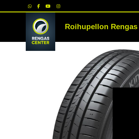
|
Roihupellon Rengas
RE