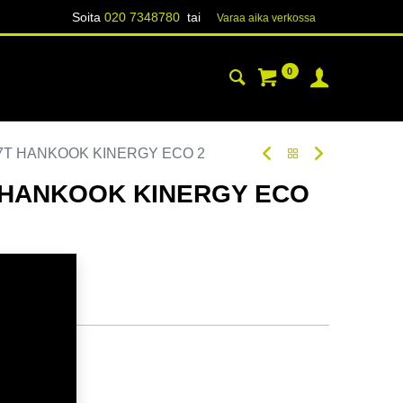
Soita
020 7348780
tai
Varaa aika verk​​​​ossa
0
YHTEYSTIEDOT
TIETOA
87T HANKOOK KINERGY ECO 2
T HANKOOK KINERGY ECO
oodi:
208823
tavilla
ä