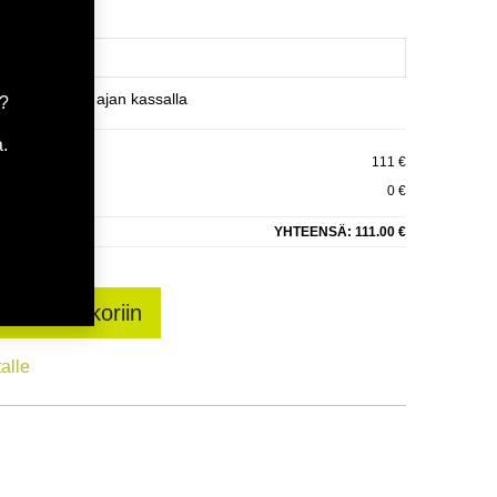
et varaamaan ajan kassalla
a?
.
RGY ECO 2
111 €
0 €
YHTEENSÄ:
111.00 €
sää ostoskoriin
talle