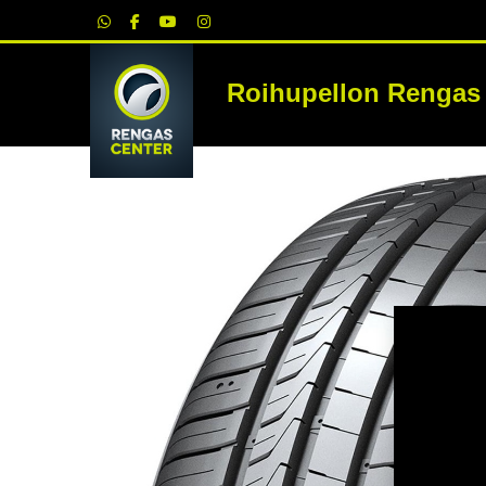
|
Roihupellon Rengas
RE