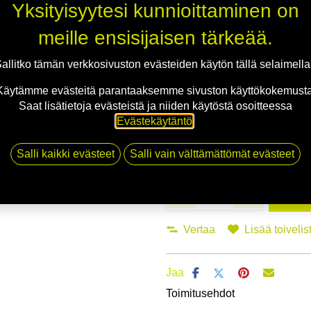
Yksityisyytesi kunnioittaminen on
Asennuspalvelu
meille ensisijaisen tärkeää.
Mikäli valitset asennuksen, pääs
allitko tämän verkkosivuston evästeiden käytön tällä selaimell
Käytämme evästeitä parantaaksemme sivuston käyttökokemusta
1
X 165/80R15 87T HANKOOK KINE
Saat lisätietoja evästeistä ja niiden käytöstä osoitteessa
EI ASENNUSTA
Evästekäytäntö
.
Salli kaikki evästeet
Salli vain välttämättömät evästeet
Li
Vertaa
Lisää toivelis
Jaa
Toimitusehdot