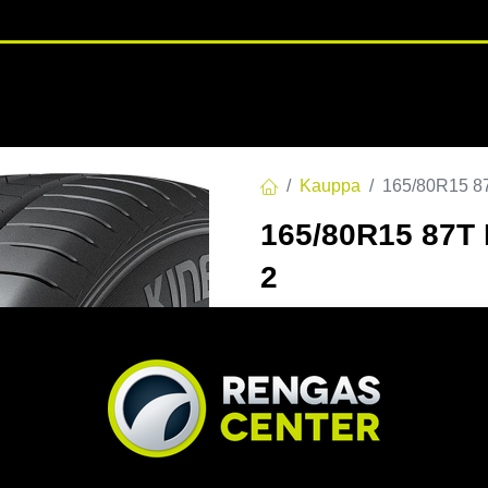
RENGASHOTELLI
NKAAT
VANTEET
PALVELUT
TUOTE
Kauppa
165/80R15 
165/80R15 87
2
EAN:
8808563433554
Tuotek
111,00
€
/ kpl
Toimittajilla (kotimaa):
Saa
Toimitusaika:
3 arkipäivä