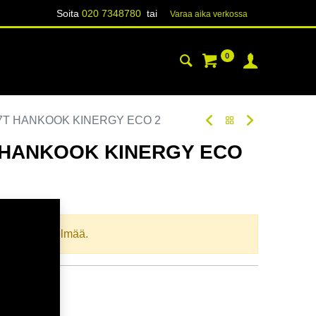
Soita
020 7348780
tai
Varaa aika verk​​​​ossa
0
YHTEYSTIEDOT
TIETOA
77T HANKOOK KINERGY ECO 2
T HANKOOK KINERGY ECO
oodi:
208784
llista yhdistelmää.