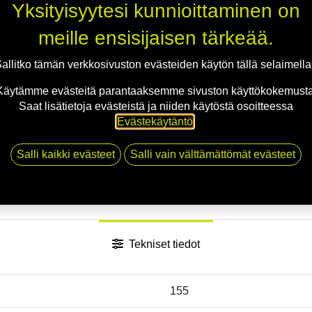
Yksityisyytesi kunnioittaminen on
meille ensisijaisen tärkeää.
allitko tämän verkkosivuston evästeiden käytön tällä selaimell
Käytämme evästeitä parantaaksemme sivuston käyttökokemusta
Saat lisätietoja evästeistä ja niiden käytöstä osoitteessa
Evästekäytäntö
.
Salli kaikki evästeet
Salli vain välttämättömät evästeet
Tekniset tiedot
155