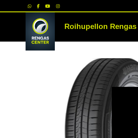
|
Roihupellon Rengas
RE