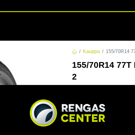
RENGASHOTELLI
NKAAT
VANTEET
PALVELUT
TUOTE
Kauppa
155/70R14 
155/70R14 77
2
EAN:
8808563433493
Tuotek
Tällä tuotteella ei ole kelvo
Jaa
Toimitusehdot