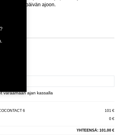
valinnan arkipäivän ajoon.
oodi:
208632
a?
.
atavilla
ä
et varaamaan ajan kassalla
ECOCONTACT 6
101 €
0 €
YHTEENSÄ:
101.00 €