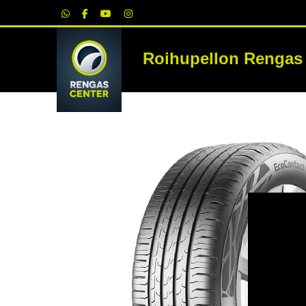
|
Roihupellon Rengas
RE