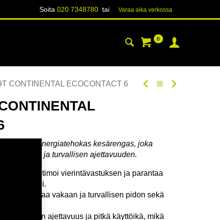
Soita
020 7348780
tai
Varaa aika verk​​​​ossa
0
YHTEYSTIEDOT
TIETOA
79T CONTINENTAL ECOCONTACT 6
T CONTINENTAL
6
särengas – energiatehokas kesärengas, joka
nkulutuksen ja turvallisen ajettavuuden.
kumiseos optimoi vierintävastuksen ja parantaa
tä pito kärsii.
ointi varmistaa vakaan ja turvallisen pidon sekä
ä.
asapainoinen ajettavuus ja pitkä käyttöikä, mikä