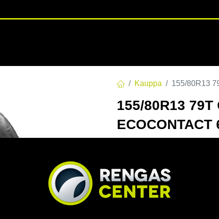
RENGASHOTELLI
NKAAT
VANTEET
PALVELUT
TUOTE
Kauppa
155/80R13 
155/80R13 79
ECOCONTACT 
Continental EcoContact 6 ke
yhdistää alhaisen polttoainee
Continentalin EcoPlus+‑
polttoainetaloutta ilman et
Edistyksellinen pintakuvi
märällä että kuivalla tiell
Suunniteltu tarjoamaan t